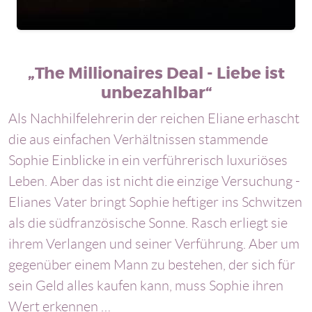
The Millionaires Deal - Liebe ist
unbezahlbar
Als Nachhilfelehrerin der reichen Eliane erhascht
die aus einfachen Verhältnissen stammende
Sophie Einblicke in ein verführerisch luxuriöses
Leben. Aber das ist nicht die einzige Versuchung -
Elianes Vater bringt Sophie heftiger ins Schwitzen
als die südfranzösische Sonne. Rasch erliegt sie
ihrem Verlangen und seiner Verführung. Aber um
gegenüber einem Mann zu bestehen, der sich für
sein Geld alles kaufen kann, muss Sophie ihren
Wert erkennen …